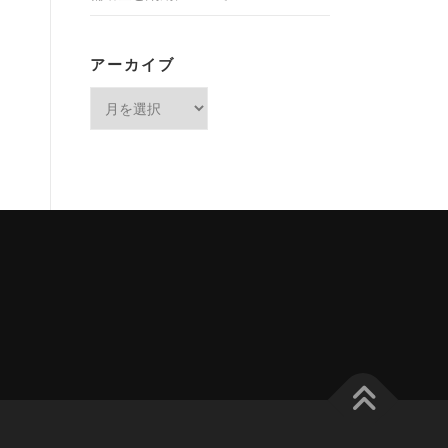
アーカイブ
ア
ー
カ
イ
ブ