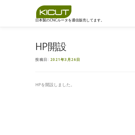
コ
ン
テ
日本製のCNCルータを通信販売してます。
ン
ツ
へ
HP開設
ス
キ
ッ
投稿日:
2021年3月26日
プ
HPを開設しました。