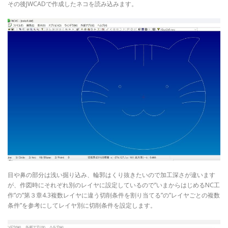
その後JWCADで作成したネコを読み込みます。
目や鼻の部分は浅い掘り込み、輪郭はくり抜きたいので加工深さが違います
が、作図時にそれぞれ別のレイヤに設定しているので”いまからはじめるNC工
作”の”第３章4.3複数レイヤに違う切削条件を割り当てる”の”レイヤごとの複数
条件”を参考にしてレイヤ別に切削条件を設定します。