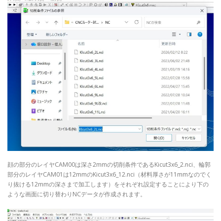
顔の部分のレイヤCAM00は深さ2mmの切削条件であるKicut3x6_2.nci、輪郭
部分のレイヤCAM01は12mmのKicut3x6_12.nci（材料厚さが11mmなのでく
り抜ける12mmの深さまで加工します）をそれぞれ設定することにより下の
ような画面に切り替わりNCデータが作成されます。