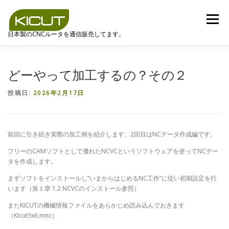
コ
ン
メニュー
テ
日本製のCNCルータを通信販売してます。
ン
ツ
へ
KICUTの特徴
CAD CAMについて
ダウンロード
ス
どーやって加工するの？その２
キ
ッ
投稿日:
2026年2月17日
プ
お見積り
お問合せ
特定商取引法に基づく表示
前回に引き続き実際の加工例を紹介します。2回目はNCデータ作成編です。
フリーのCAMソフトとして優れたNCVCというソフトウェアを使ってNCデー
タを作成します。
まずソフトをインストールし”いまからはじめるNC工作”に従い初期設定を行
います（第１章 1.2 NCVCのインストール参照）
またKICUTの機械情報ファイルをあらかじめ読み込んでおきます
（KIcut3x6.mnc）