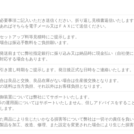
必要事項ご記入いただき送信ください。折り返し見積書返信いたします
あればそちらを電子メール又はＦＡＸにて送信ください。
セットアップ料等見積時にご提示します。
場合は振込手数料をご負担願います。
発送前までに弊社指定銀行に振り込み又は納品時に現金払い（自社便に
対応する場合もあります。
引き渡し時期をご提示します。発注後正式な日時をご連絡いたします。
合は良品と交換、良品在庫がない場合は生産後交換となります。
の送料は当方負担、それ以外はお客様負担となります。
御装置については弊社にてサポートいたします。
等の運用面についてはサポートいたしません、但しアドバイスをするこ
します。
た商品により生じたいかなる損害等について弊社は一切その責任を負い
製品を加工、改造、修理、また設定を変更された場合により生じた損害