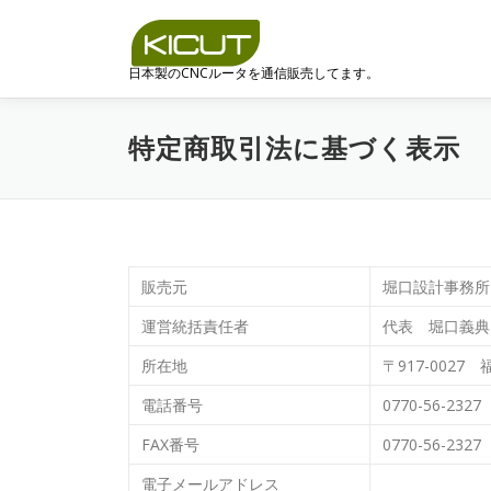
コ
ン
テ
日本製のCNCルータを通信販売してます。
ン
ツ
へ
特定商取引法に基づく表示
ス
キ
ッ
プ
販売元
堀口設計事務所
運営統括責任者
代表 堀口義典
所在地
〒917-0027
電話番号
0770-56-2327
FAX番号
0770-56-2327
電子メールアドレス